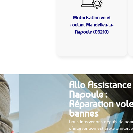
Motorisation volet
roulant
Mandelieu-la-
Napoule (06210)
Allo Assistance
Napoule :
Réparation vole
bannes
Nous intervenons depuis de nom
d’intervention est prête à interv