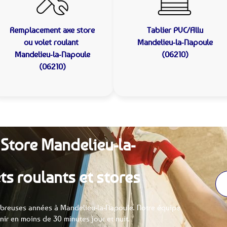
Remplacement axe store
Tablier PVC/Allu
ou volet roulant
Mandelieu-la-Napoule
Mandelieu-la-Napoule
(06210)
(06210)
 Store Mandelieu-la-
ts roulants et stores
breuses années à Mandelieu-la-Napoule. Notre équipe
enir en moins de 30 minutes jour et nuit.