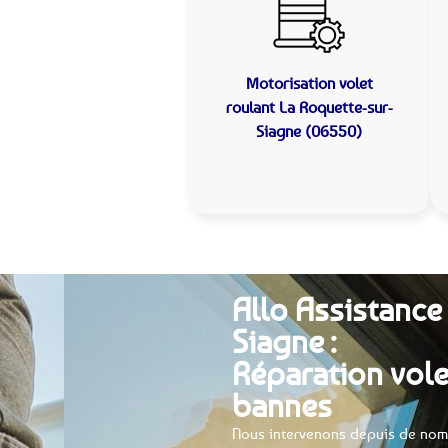
Motorisation volet
roulant
La Roquette-sur-
Siagne (06550)
Allo Assistance
Siagne :
Réparation vole
bannes
Nous intervenons depuis de nom