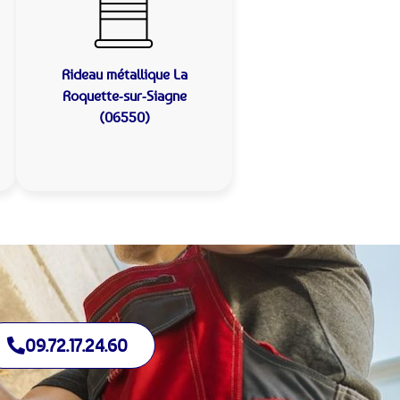
Rideau métallique
La
Roquette-sur-Siagne
(06550)
09.72.17.24.60