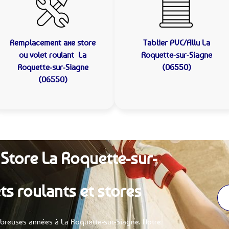
Remplacement axe store
Tablier PVC/Allu
La
ou volet roulant
La
Roquette-sur-Siagne
Roquette-sur-Siagne
(06550)
(06550)
 Store La Roquette-sur-
ts roulants et stores
breuses années à La Roquette-sur-Siagne. Notre