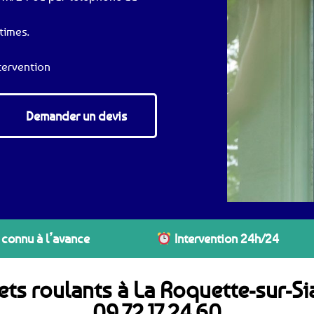
times.
tervention
Demander un devis
 connu à l’avance
Intervention 24h/24
lets roulants à La Roquette-sur-S
09.72.17.24.60