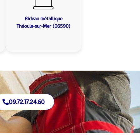
Rideau métallique
Théoule-sur-Mer (06590)
09.72.17.24.60