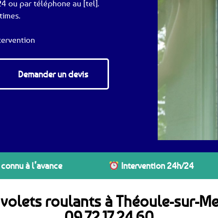
4 ou par téléphone au [tel].
times.
tervention
Demander un devis
 connu à l’avance
Intervention 24h/24
 volets roulants à Théoule-sur-M
09.72.17.24.60