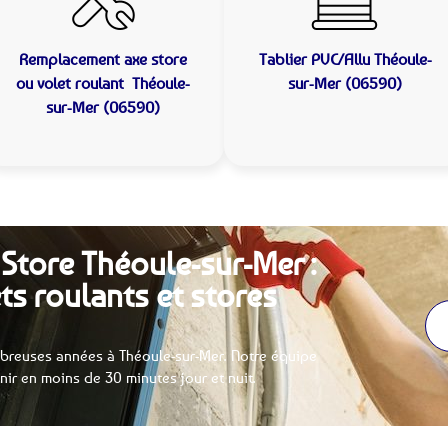
Remplacement axe store
Tablier PVC/Allu
Théoule-
ou volet roulant
Théoule-
sur-Mer (06590)
sur-Mer (06590)
 Store Théoule-sur-Mer :
ts roulants et stores
breuses années à Théoule-sur-Mer. Notre équipe
enir en moins de 30 minutes jour et nuit.