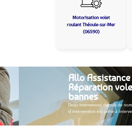
Motorisation volet
roulant
Théoule-sur-Mer
(06590)
Allo Assistance
Réparation vole
bannes
Nous intervenons depuis de nom
d’intervention est prête à interv