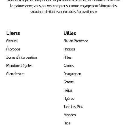
la maintenance, vous pouvez compter sur notre engagement à fournir des
solutions de fiables et durables à un tarif juste.
Liens
Villes
Accueil
Aix-en-Provence
À propos
Antibes
Zones d’intervention
Arles
Mentions Légales
Cannes
Plan de site
Draguignan
Grasse
Fréjus
Hyères
Juan-Les-Pins
Monaco
Nice