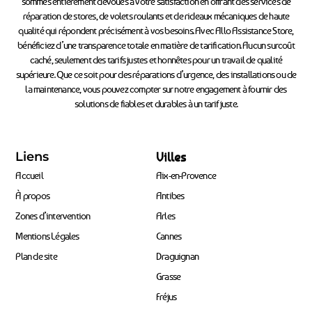
sommes entièrement dévoués à votre satisfaction en offrant des services de
réparation de stores, de volets roulants et de rideaux mécaniques de haute
qualité qui répondent précisément à vos besoins. Avec Allo Assistance Store,
bénéficiez d’une transparence totale en matière de tarification. Aucun surcoût
caché, seulement des tarifs justes et honnêtes pour un travail de qualité
supérieure. Que ce soit pour des réparations d’urgence, des installations ou de
la maintenance, vous pouvez compter sur notre engagement à fournir des
solutions de fiables et durables à un tarif juste.
Liens
Villes
Accueil
Aix-en-Provence
À propos
Antibes
Zones d’intervention
Arles
Mentions Légales
Cannes
Plan de site
Draguignan
Grasse
Fréjus