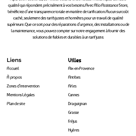
qualité qui répondent précisément à vos besoins. Avec Allo Assistance Store,
bénéficiez d’une transparence totale en matière de tarification. Aucun surcoût
caché, seulement des tarifs justes et honnêtes pour un travail de qualité
supérieure. Que ce soit pour des réparations d’urgence, des installations ou de
la maintenance, vous pouvez compter sur notre engagement à fournir des
solutions de fiables et durables à un tarif juste.
Liens
Villes
Accueil
Aix-en-Provence
À propos
Antibes
Zones d’intervention
Arles
Mentions Légales
Cannes
Plan de site
Draguignan
Grasse
Fréjus
Hyères