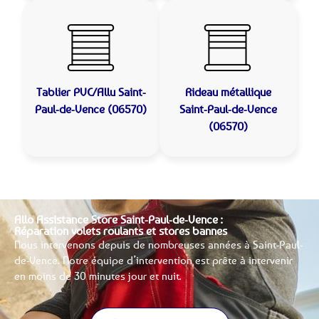
Tablier PVC/Allu
Saint-
Rideau métallique
Paul-de-Vence (06570)
Saint-Paul-de-Vence
(06570)
Allo Assistance Store Saint-Paul-de-Vence :
Réparation volets roulants et stores bannes
Nous intervenons depuis de nombreuses années à Saint-Paul-
de-Vence. Notre équipe d’intervention est prête à intervenir
en moins de 30 minutes jour et nuit.