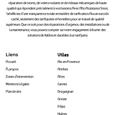
réparation de stores, de volets roulants et de rideaux mécaniques de haute
qualité qui répondent précisément à vos besoins. Avec Allo Assistance Store,
bénéficiez d’une transparence totale en matière de tarification. Aucun surcoût
caché, seulement des tarifs justes et honnêtes pour un travail de qualité
supérieure. Que ce soit pour des réparations d’urgence, des installations ou de
la maintenance, vous pouvez compter sur notre engagement à fournir des
solutions de fiables et durables à un tarif juste.
Liens
Villes
Accueil
Aix-en-Provence
À propos
Antibes
Zones d’intervention
Arles
Mentions Légales
Cannes
Plan de site
Draguignan
Grasse
Fréjus
Hyères