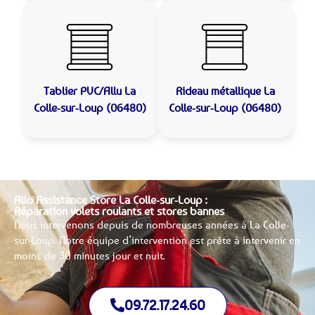
Tablier PVC/Allu
La
Rideau métallique
La
Colle-sur-Loup (06480)
Colle-sur-Loup (06480)
Allo Assistance Store La Colle-sur-Loup :
Réparation volets roulants et stores bannes
Nous intervenons depuis de nombreuses années à La Colle-
sur-Loup. Notre équipe d’intervention est prête à intervenir en
moins de 30 minutes jour et nuit.
09.72.17.24.60