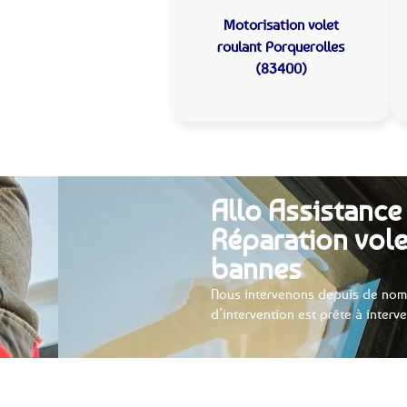
Motorisation volet
roulant
Porquerolles
(83400)
Allo Assistance
Réparation vole
bannes
Nous intervenons depuis de nom
d’intervention est prête à interv