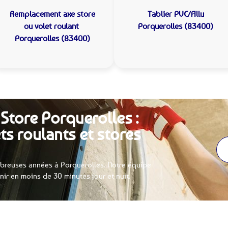
Remplacement axe store
Tablier PVC/Allu
ou volet roulant
Porquerolles (83400)
Porquerolles (83400)
 Store Porquerolles :
ts roulants et stores
breuses années à Porquerolles. Notre équipe
enir en moins de 30 minutes jour et nuit.