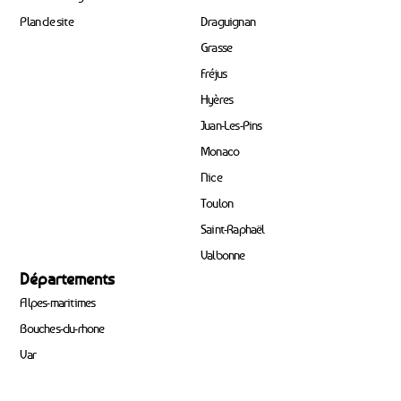
Plan de site
Draguignan
Grasse
Fréjus
Hyères
Juan-Les-Pins
Monaco
Nice
Toulon
Saint-Raphaël
Valbonne
Départements
Alpes-maritimes
Bouches-du-rhone
Var