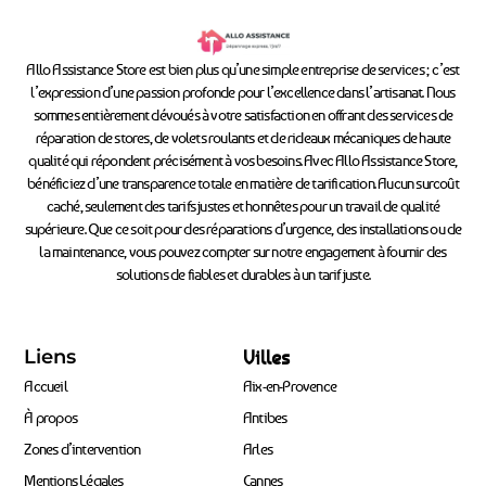
Allo Assistance Store est bien plus qu’une simple entreprise de services ; c’est
l’expression d’une passion profonde pour l’excellence dans l’artisanat. Nous
sommes entièrement dévoués à votre satisfaction en offrant des services de
réparation de stores, de volets roulants et de rideaux mécaniques de haute
qualité qui répondent précisément à vos besoins. Avec Allo Assistance Store,
bénéficiez d’une transparence totale en matière de tarification. Aucun surcoût
caché, seulement des tarifs justes et honnêtes pour un travail de qualité
supérieure. Que ce soit pour des réparations d’urgence, des installations ou de
la maintenance, vous pouvez compter sur notre engagement à fournir des
solutions de fiables et durables à un tarif juste.
Liens
Villes
Accueil
Aix-en-Provence
À propos
Antibes
Zones d’intervention
Arles
Mentions Légales
Cannes