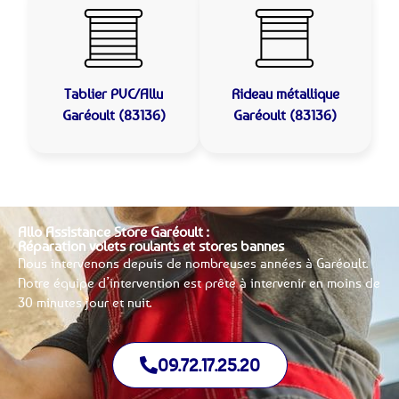
Tablier PVC/Allu
Rideau métallique
Garéoult (83136)
Garéoult (83136)
Allo Assistance Store Garéoult :
Réparation volets roulants et stores bannes
Nous intervenons depuis de nombreuses années à Garéoult.
Notre équipe d’intervention est prête à intervenir en moins de
30 minutes jour et nuit.
09.72.17.25.20