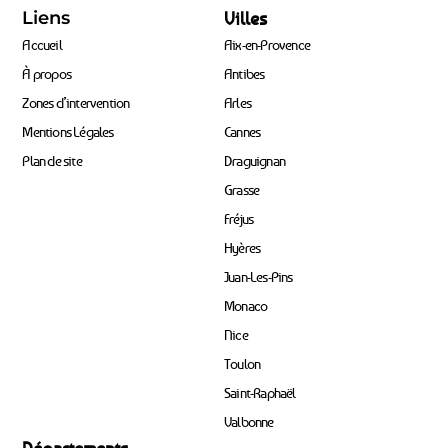
Liens
Villes
Accueil
Aix-en-Provence
À propos
Antibes
Zones d’intervention
Arles
Mentions Légales
Cannes
Plan de site
Draguignan
Grasse
Fréjus
Hyères
Juan-Les-Pins
Monaco
Nice
Toulon
Saint-Raphaël
Valbonne