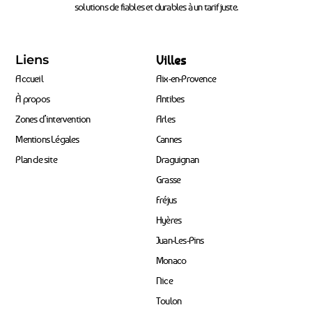
solutions de fiables et durables à un tarif juste.
Liens
Villes
Accueil
Aix-en-Provence
À propos
Antibes
Zones d’intervention
Arles
Mentions Légales
Cannes
Plan de site
Draguignan
Grasse
Fréjus
Hyères
Juan-Les-Pins
Monaco
Nice
Toulon