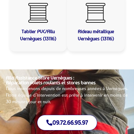
Tablier PVC/Allu
Rideau métallique
Vernègues (13116)
Vernègues (13116)
Allo Assistance Store Vernègues :
Réparation volets roulants et stores bannes
Nous intervenons depuis de nombreuses années à Vernègues.
Notre équipe d’intervention est prête à intervenir en moins de
30 minutes jour et nuit.
09.72.66.95.97