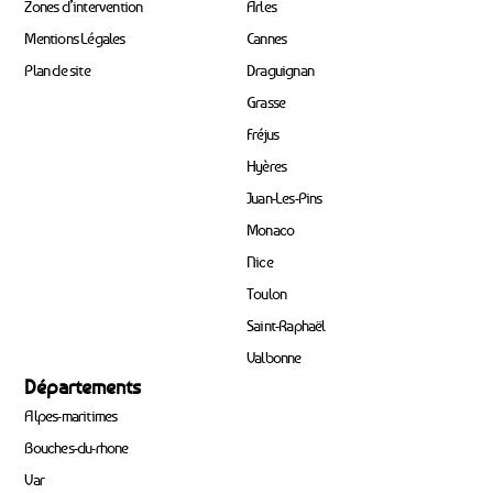
Zones d’intervention
Arles
Mentions Légales
Cannes
Plan de site
Draguignan
Grasse
Fréjus
Hyères
Juan-Les-Pins
Monaco
Nice
Toulon
Saint-Raphaël
Valbonne
Départements
Alpes-maritimes
Bouches-du-rhone
Var