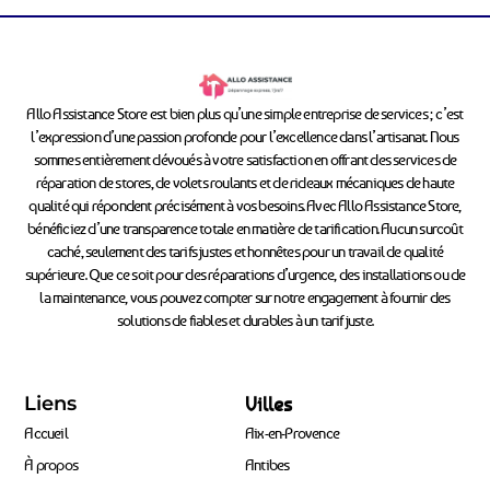
Allo Assistance Store est bien plus qu’une simple entreprise de services ; c’est
l’expression d’une passion profonde pour l’excellence dans l’artisanat. Nous
sommes entièrement dévoués à votre satisfaction en offrant des services de
réparation de stores, de volets roulants et de rideaux mécaniques de haute
qualité qui répondent précisément à vos besoins. Avec Allo Assistance Store,
bénéficiez d’une transparence totale en matière de tarification. Aucun surcoût
caché, seulement des tarifs justes et honnêtes pour un travail de qualité
supérieure. Que ce soit pour des réparations d’urgence, des installations ou de
la maintenance, vous pouvez compter sur notre engagement à fournir des
solutions de fiables et durables à un tarif juste.
Liens
Villes
Accueil
Aix-en-Provence
À propos
Antibes