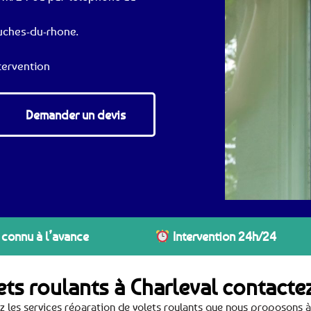
ouches-du-rhone.
tervention
Demander un devis
 connu à l’avance
Intervention 24h/24
ets roulants à Charleval contact
 les services réparation de volets roulants que nous proposons à