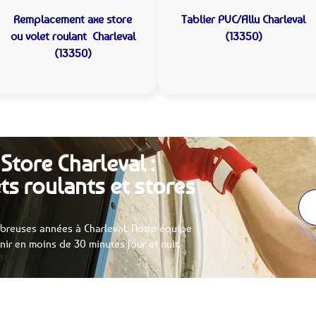
Remplacement axe store
Tablier PVC/Allu
Charleval
ou volet roulant
Charleval
(13350)
(13350)
Store Charleval :
ts roulants et stores
breuses années à Charleval. Notre équipe
enir en moins de 30 minutes jour et nuit.