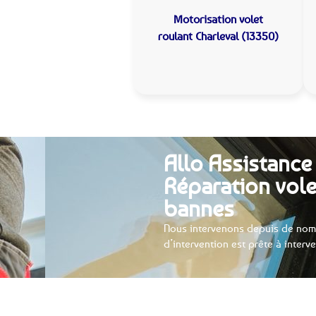
Motorisation volet
roulant
Charleval (13350)
Allo Assistance 
Réparation vole
bannes
Nous intervenons depuis de nom
d’intervention est prête à interv