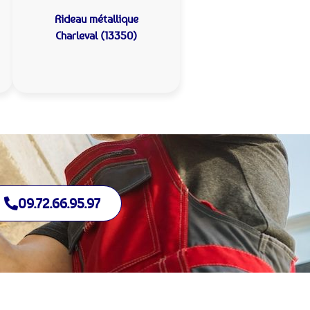
Rideau métallique
Charleval (13350)
09.72.66.95.97