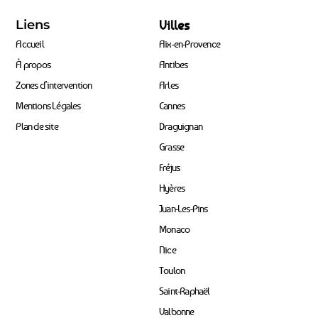
Liens
Villes
Accueil
Aix-en-Provence
À propos
Antibes
Zones d’intervention
Arles
Mentions Légales
Cannes
Plan de site
Draguignan
Grasse
Fréjus
Hyères
Juan-Les-Pins
Monaco
Nice
Toulon
Saint-Raphaël
Valbonne