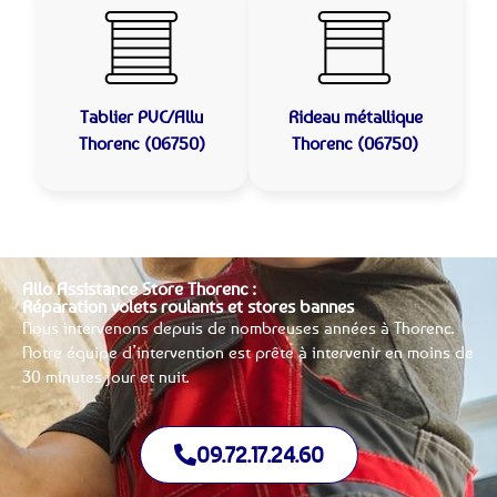
Tablier PVC/Allu
Rideau métallique
Thorenc (06750)
Thorenc (06750)
Allo Assistance Store Thorenc :
Réparation volets roulants et stores bannes
Nous intervenons depuis de nombreuses années à Thorenc.
Notre équipe d’intervention est prête à intervenir en moins de
30 minutes jour et nuit.
09.72.17.24.60