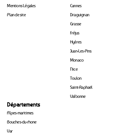
Mentions Légales
Cannes
Plan de site
Draguignan
Grasse
Fréjus
Hyères
Juan-Les-Pins
Monaco
Nice
Toulon
Saint-Raphaël
Valbonne
Départements
Alpes-maritimes
Bouches-du-rhone
Var