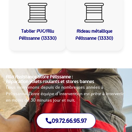
Tablier PVC/Allu
Rideau métallique
Pélissanne (13330)
Pélissanne (13330)
Allo Assistance Store Pélissanne :
Réparation volets roulants et stores bannes
Nous intervenons depuis de nombreuses années à
Pélissanne. Notre équipe d’intervention est prête à intervenir
en moins de 30 minutes jour et nuit.
09.72.66.95.97