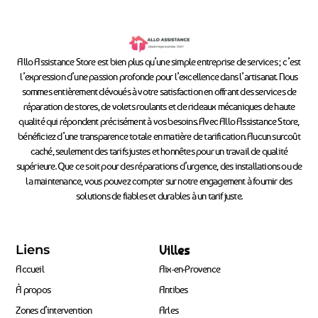
Allo Assistance Store est bien plus qu’une simple entreprise de services ; c’est
l’expression d’une passion profonde pour l’excellence dans l’artisanat. Nous
sommes entièrement dévoués à votre satisfaction en offrant des services de
réparation de stores, de volets roulants et de rideaux mécaniques de haute
qualité qui répondent précisément à vos besoins. Avec Allo Assistance Store,
bénéficiez d’une transparence totale en matière de tarification. Aucun surcoût
caché, seulement des tarifs justes et honnêtes pour un travail de qualité
supérieure. Que ce soit pour des réparations d’urgence, des installations ou de
la maintenance, vous pouvez compter sur notre engagement à fournir des
solutions de fiables et durables à un tarif juste.
Liens
Villes
Accueil
Aix-en-Provence
À propos
Antibes
Zones d’intervention
Arles