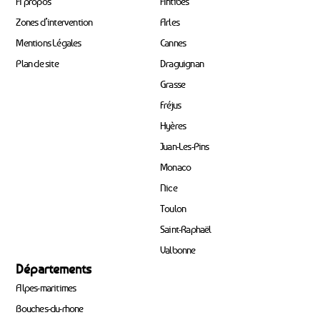
À propos
Antibes
Zones d’intervention
Arles
Mentions Légales
Cannes
Plan de site
Draguignan
Grasse
Fréjus
Hyères
Juan-Les-Pins
Monaco
Nice
Toulon
Saint-Raphaël
Valbonne
Départements
Alpes-maritimes
Bouches-du-rhone