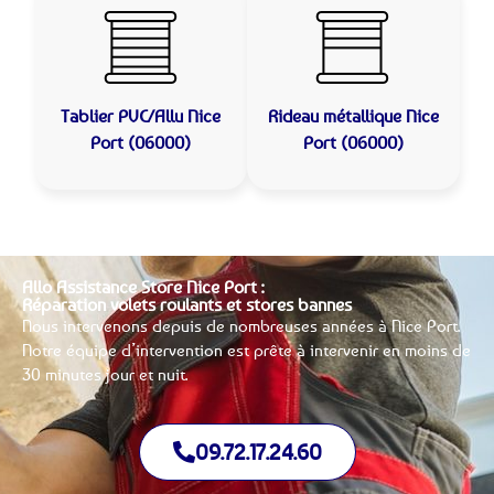
Tablier PVC/Allu
Nice
Rideau métallique
Nice
Port (06000)
Port (06000)
Allo Assistance Store Nice Port :
Réparation volets roulants et stores bannes
Nous intervenons depuis de nombreuses années à Nice Port.
Notre équipe d’intervention est prête à intervenir en moins de
30 minutes jour et nuit.
09.72.17.24.60