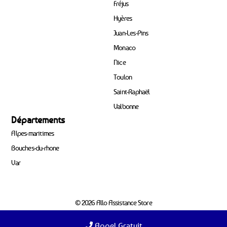
Fréjus
Hyères
Juan-Les-Pins
Monaco
Nice
Toulon
Saint-Raphaël
Valbonne
Départements
Alpes-maritimes
Bouches-du-rhone
Var
© 2026 Allo Assistance Store
Appel Gratuit