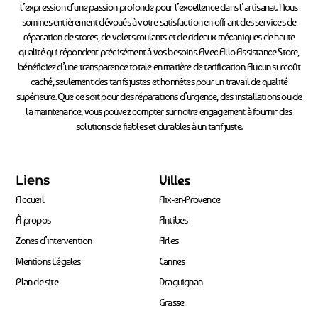
l’expression d’une passion profonde pour l’excellence dans l’artisanat. Nous
sommes entièrement dévoués à votre satisfaction en offrant des services de
réparation de stores, de volets roulants et de rideaux mécaniques de haute
qualité qui répondent précisément à vos besoins. Avec Allo Assistance Store,
bénéficiez d’une transparence totale en matière de tarification. Aucun surcoût
caché, seulement des tarifs justes et honnêtes pour un travail de qualité
supérieure. Que ce soit pour des réparations d’urgence, des installations ou de
la maintenance, vous pouvez compter sur notre engagement à fournir des
solutions de fiables et durables à un tarif juste.
Liens
Villes
Accueil
Aix-en-Provence
À propos
Antibes
Zones d’intervention
Arles
Mentions Légales
Cannes
Plan de site
Draguignan
Grasse