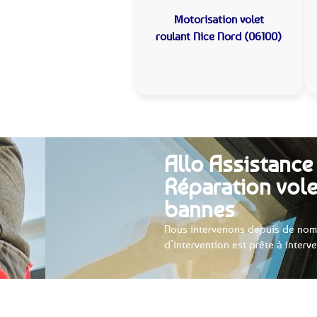
Motorisation volet
roulant
Nice Nord (06100)
Allo Assistance 
Réparation vole
bannes
Nous intervenons depuis de nom
d’intervention est prête à interv