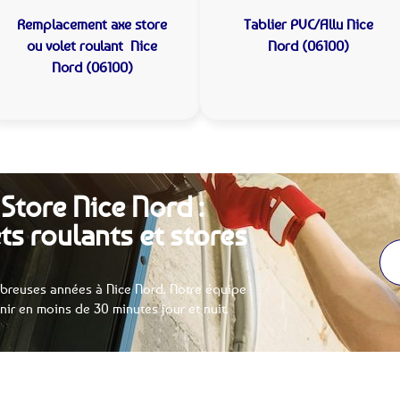
Remplacement axe store
Tablier PVC/Allu
Nice
ou volet roulant
Nice
Nord (06100)
Nord (06100)
Store Nice Nord :
ts roulants et stores
breuses années à Nice Nord. Notre équipe
enir en moins de 30 minutes jour et nuit.