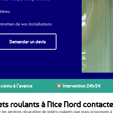
times.
ntretien de vos installations
Demander un devis
 connu à l’avance
Intervention 24h/24
ets roulants à Nice Nord contact
 les services réparation de volets roulants que nous proposons à