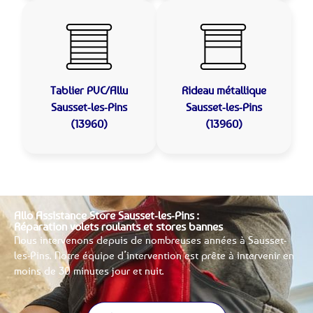
Tablier PVC/Allu
Rideau métallique
Sausset-les-Pins
Sausset-les-Pins
(13960)
(13960)
Allo Assistance Store Sausset-les-Pins :
Réparation volets roulants et stores bannes
Nous intervenons depuis de nombreuses années à Sausset-
les-Pins. Notre équipe d’intervention est prête à intervenir en
moins de 30 minutes jour et nuit.