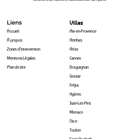
Liens
Villes
Accueil
Aix-en-Provence
À propos
Antibes
Zones d’intervention
Arles
Mentions Légales
Cannes
Plan de site
Draguignan
Grasse
Fréjus
Hyères
Juan-Les-Pins
Monaco
Nice
Toulon
Saint-Raphaël