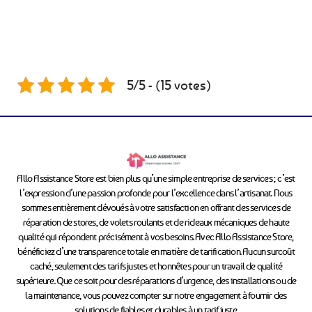
5/5 - (15 votes)
Allo Assistance Store est bien plus qu’une simple entreprise de services ; c’est
l’expression d’une passion profonde pour l’excellence dans l’artisanat. Nous
sommes entièrement dévoués à votre satisfaction en offrant des services de
réparation de stores, de volets roulants et de rideaux mécaniques de haute
qualité qui répondent précisément à vos besoins. Avec Allo Assistance Store,
bénéficiez d’une transparence totale en matière de tarification. Aucun surcoût
caché, seulement des tarifs justes et honnêtes pour un travail de qualité
supérieure. Que ce soit pour des réparations d’urgence, des installations ou de
la maintenance, vous pouvez compter sur notre engagement à fournir des
solutions de fiables et durables à un tarif juste.