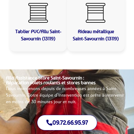
Tablier PVC/Allu
Saint-
Rideau métallique
Savournin (13119)
Saint-Savournin (13119)
Allo Assistance Store Saint-Savournin :
Réparation volets roulants et stores bannes
Nous intervenons depuis de nombreuses années à Saint-
Savournin. Notre équipe d’intervention est prête à intervenir
en moins de 30 minutes jour et nuit.
09.72.66.95.97