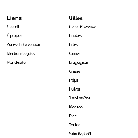
Liens
Villes
Accueil
Aix-en-Provence
À propos
Antibes
Zones d’intervention
Arles
Mentions Légales
Cannes
Plan de site
Draguignan
Grasse
Fréjus
Hyères
Juan-Les-Pins
Monaco
Nice
Toulon
Saint-Raphaël