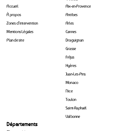
Accueil
Aix-en-Provence
À propos
Antibes
Zones d’intervention
Arles
Mentions Légales
Cannes
Plan de site
Draguignan
Grasse
Fréjus
Hyères
Juan-Les-Pins
Monaco
Nice
Toulon
Saint-Raphaël
Valbonne
Départements