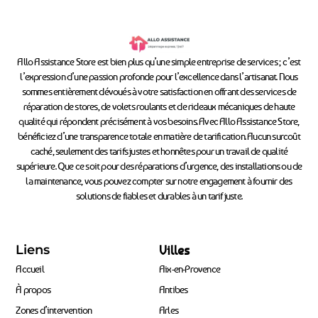
Allo Assistance Store est bien plus qu’une simple entreprise de services ; c’est
l’expression d’une passion profonde pour l’excellence dans l’artisanat. Nous
sommes entièrement dévoués à votre satisfaction en offrant des services de
réparation de stores, de volets roulants et de rideaux mécaniques de haute
qualité qui répondent précisément à vos besoins. Avec Allo Assistance Store,
bénéficiez d’une transparence totale en matière de tarification. Aucun surcoût
caché, seulement des tarifs justes et honnêtes pour un travail de qualité
supérieure. Que ce soit pour des réparations d’urgence, des installations ou de
la maintenance, vous pouvez compter sur notre engagement à fournir des
solutions de fiables et durables à un tarif juste.
Liens
Villes
Accueil
Aix-en-Provence
À propos
Antibes
Zones d’intervention
Arles