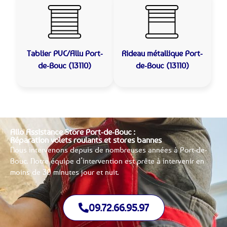
Tablier PVC/Allu
Port-
Rideau métallique
Port-
de-Bouc (13110)
de-Bouc (13110)
Allo Assistance Store Port-de-Bouc :
Réparation volets roulants et stores bannes
Nous intervenons depuis de nombreuses années à Port-de-
Bouc. Notre équipe d’intervention est prête à intervenir en
moins de 30 minutes jour et nuit.
09.72.66.95.97