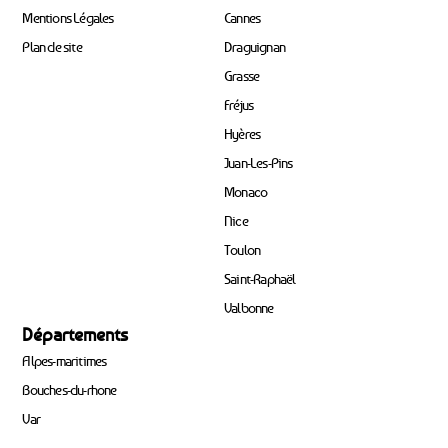
Mentions Légales
Cannes
Plan de site
Draguignan
Grasse
Fréjus
Hyères
Juan-Les-Pins
Monaco
Nice
Toulon
Saint-Raphaël
Valbonne
Départements
Alpes-maritimes
Bouches-du-rhone
Var