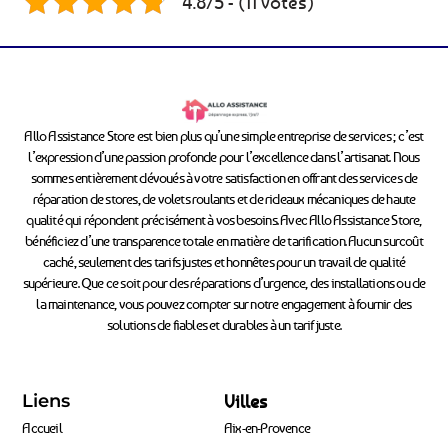
4.8/5 - (11 votes)
Allo Assistance Store est bien plus qu’une simple entreprise de services ; c’est
l’expression d’une passion profonde pour l’excellence dans l’artisanat. Nous
sommes entièrement dévoués à votre satisfaction en offrant des services de
réparation de stores, de volets roulants et de rideaux mécaniques de haute
qualité qui répondent précisément à vos besoins. Avec Allo Assistance Store,
bénéficiez d’une transparence totale en matière de tarification. Aucun surcoût
caché, seulement des tarifs justes et honnêtes pour un travail de qualité
supérieure. Que ce soit pour des réparations d’urgence, des installations ou de
la maintenance, vous pouvez compter sur notre engagement à fournir des
solutions de fiables et durables à un tarif juste.
Liens
Villes
Accueil
Aix-en-Provence