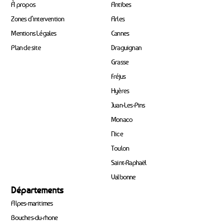
À propos
Antibes
Zones d’intervention
Arles
Mentions Légales
Cannes
Plan de site
Draguignan
Grasse
Fréjus
Hyères
Juan-Les-Pins
Monaco
Nice
Toulon
Saint-Raphaël
Valbonne
Départements
Alpes-maritimes
Bouches-du-rhone