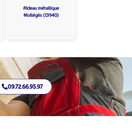
Rideau métallique
Mollégès (13940)
09.72.66.95.97