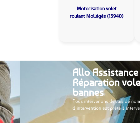
Motorisation volet
roulant
Mollégès (13940)
Allo Assistance
Réparation vole
bannes
Nous intervenons depuis de nom
d’intervention est prête à interv