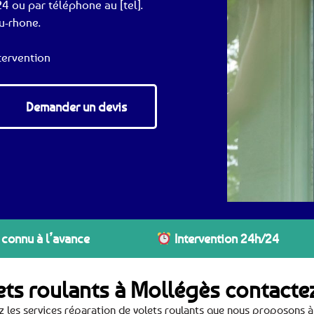
4 ou par téléphone au [tel].
u-rhone.
tervention
Demander un devis
 connu à l’avance
Intervention 24h/24
lets roulants à Mollégès contact
 les services réparation de volets roulants que nous proposons 