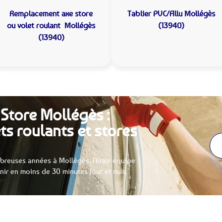
Remplacement axe store
Tablier PVC/Allu
Mollégès
ou volet roulant
Mollégès
(13940)
(13940)
 Store Mollégès :
ts roulants et stores
breuses années à Mollégès. Notre équipe
enir en moins de 30 minutes jour et nuit.