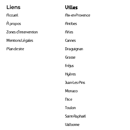
Liens
Villes
Accueil
Aix-en-Provence
À propos
Antibes
Zones d’intervention
Arles
Mentions Légales
Cannes
Plan de site
Draguignan
Grasse
Fréjus
Hyères
Juan-Les-Pins
Monaco
Nice
Toulon
Saint-Raphaël
Valbonne