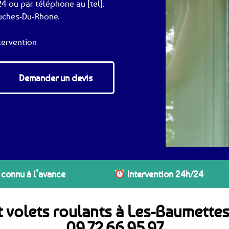
4 ou par téléphone au [tel].
ouches-Du-Rhone.
tervention
Demander un devis
 connu à l’avance
Intervention 24h/24
t volets roulants à Les-Baumette
09.72.66.95.97