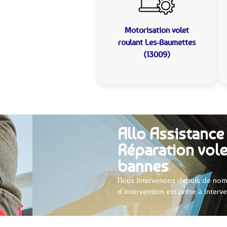
Motorisation volet
roulant
Les-Baumettes
(13009)
Allo Assistance
Réparation vole
bannes
Nous intervenons depuis de nom
d’intervention est prête à interv