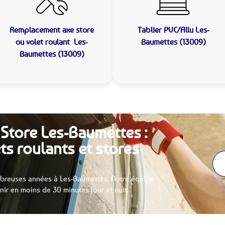
Remplacement axe store
Tablier PVC/Allu
Les-
ou volet roulant
Les-
Baumettes (13009)
Baumettes (13009)
 Store Les-Baumettes :
ts roulants et stores
breuses années à Les-Baumettes. Notre équipe
enir en moins de 30 minutes jour et nuit.