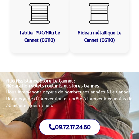
Tablier PVC/Allu
Le
Rideau métallique
Le
Cannet (06110)
Cannet (06110)
Allo Assistance Store Le Cannet :
Réparation volets roulants et stores bannes
Nous intervenons depuis de nombreuses années à Le Cannet.
Notre équipe d’intervention est prête à intervenir en moins de
30 minutes jour et nuit.
09.72.17.24.60