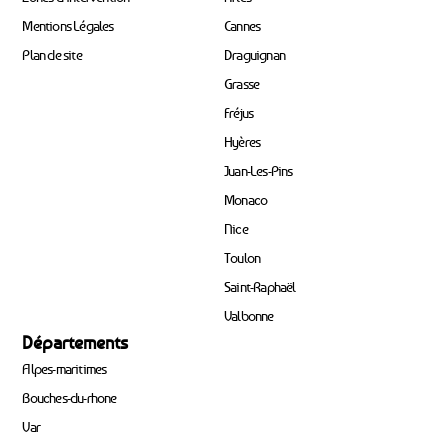
Mentions Légales
Cannes
Plan de site
Draguignan
Grasse
Fréjus
Hyères
Juan-Les-Pins
Monaco
Nice
Toulon
Saint-Raphaël
Valbonne
Départements
Alpes-maritimes
Bouches-du-rhone
Var