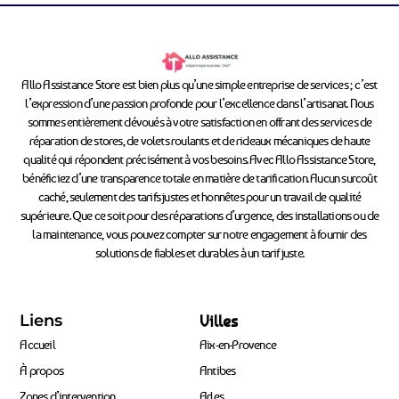
Allo Assistance Store est bien plus qu’une simple entreprise de services ; c’est
l’expression d’une passion profonde pour l’excellence dans l’artisanat. Nous
sommes entièrement dévoués à votre satisfaction en offrant des services de
réparation de stores, de volets roulants et de rideaux mécaniques de haute
qualité qui répondent précisément à vos besoins. Avec Allo Assistance Store,
bénéficiez d’une transparence totale en matière de tarification. Aucun surcoût
caché, seulement des tarifs justes et honnêtes pour un travail de qualité
supérieure. Que ce soit pour des réparations d’urgence, des installations ou de
la maintenance, vous pouvez compter sur notre engagement à fournir des
solutions de fiables et durables à un tarif juste.
Liens
Villes
Accueil
Aix-en-Provence
À propos
Antibes
Zones d’intervention
Arles