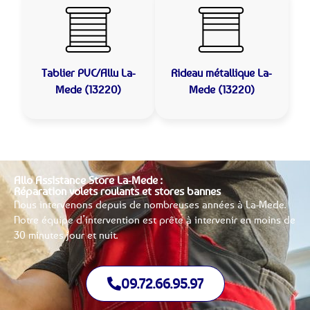
Tablier PVC/Allu
La-
Rideau métallique
La-
Mede (13220)
Mede (13220)
Allo Assistance Store La-Mede :
Réparation volets roulants et stores bannes
Nous intervenons depuis de nombreuses années à La-Mede.
Notre équipe d’intervention est prête à intervenir en moins de
30 minutes jour et nuit.
09.72.66.95.97