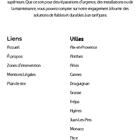
supérieure. Que ce soit pour des réparations d’urgence, des installations ou de
la maintenance, vous pouvez compter sur notre engagement à fournir des
solutions de fiables et durables à un tarif juste.
Liens
Villes
Accueil
Aix-en-Provence
À propos
Antibes
Zones d’intervention
Arles
Mentions Légales
Cannes
Plan de site
Draguignan
Grasse
Fréjus
Hyères
Juan-Les-Pins
Monaco
Nice