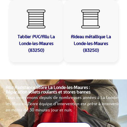
Tablier PVC/Allu
La
Rideau métallique
La
Londe-les-Maures
Londe-les-Maures
(83250)
(83250)
Allo Assistance Store La Londe-les-Maures :
Réparation volets roulants et stores bannes
Nous intervenons depuis de nombreuses années à La Londe-
les-Maures. Notre équipe d’intervention est prête à intervenir
en moins de 30 minutes jour et nuit.