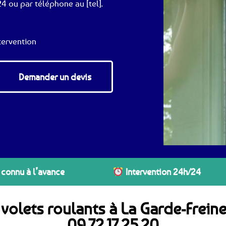
4 ou par téléphone au [tel].
tervention
Demander un devis
 connu à l’avance
Intervention 24h/24
 volets roulants à La Garde-Frein
09.72.17.25.20