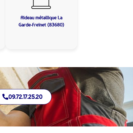
Rideau métallique
La
Garde-Freinet (83680)
09.72.17.25.20