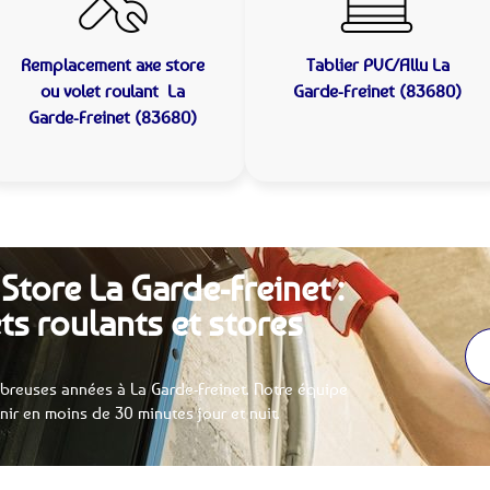
Remplacement axe store
Tablier PVC/Allu
La
ou volet roulant
La
Garde-Freinet (83680)
Garde-Freinet (83680)
Store La Garde-Freinet :
ts roulants et stores
reuses années à La Garde-Freinet. Notre équipe
enir en moins de 30 minutes jour et nuit.