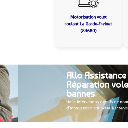
Motorisation volet
roulant
La Garde-Freinet
(83680)
Allo Assistance 
Réparation vole
bannes
Nous intervenons depuis de nomb
d’intervention est prête à interv