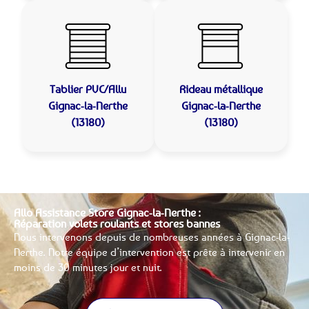
Tablier PVC/Allu
Rideau métallique
Gignac-la-Nerthe
Gignac-la-Nerthe
(13180)
(13180)
Allo Assistance Store Gignac-la-Nerthe :
Réparation volets roulants et stores bannes
Nous intervenons depuis de nombreuses années à Gignac-la-
Nerthe. Notre équipe d’intervention est prête à intervenir en
moins de 30 minutes jour et nuit.