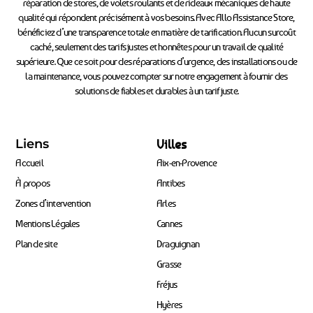
réparation de stores, de volets roulants et de rideaux mécaniques de haute
qualité qui répondent précisément à vos besoins. Avec Allo Assistance Store,
bénéficiez d’une transparence totale en matière de tarification. Aucun surcoût
caché, seulement des tarifs justes et honnêtes pour un travail de qualité
supérieure. Que ce soit pour des réparations d’urgence, des installations ou de
la maintenance, vous pouvez compter sur notre engagement à fournir des
solutions de fiables et durables à un tarif juste.
Liens
Villes
Accueil
Aix-en-Provence
À propos
Antibes
Zones d’intervention
Arles
Mentions Légales
Cannes
Plan de site
Draguignan
Grasse
Fréjus
Hyères