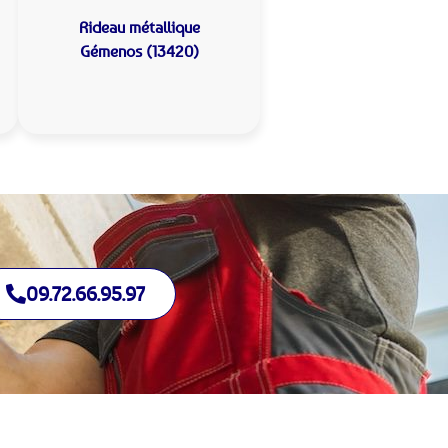
Rideau métallique
Gémenos (13420)
09.72.66.95.97