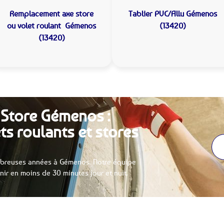
Remplacement axe store
Tablier PVC/Allu
Gémenos
ou volet roulant
Gémenos
(13420)
(13420)
 Store Gémenos :
ts roulants et stores
breuses années à Gémenos. Notre équipe
enir en moins de 30 minutes jour et nuit.