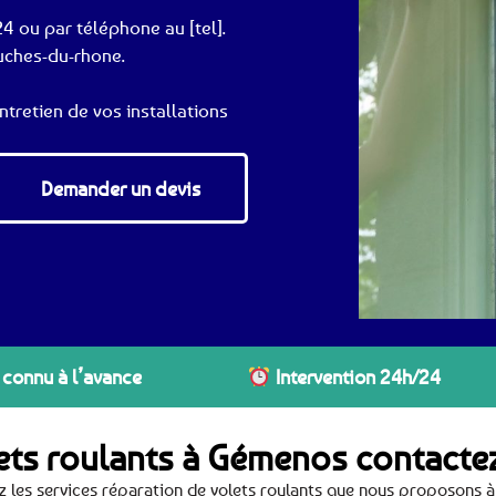
4 ou par téléphone au [tel].
ouches-du-rhone.
ntretien de vos installations
Demander un devis
 connu à l’avance
Intervention 24h/24
lets roulants à Gémenos contact
 les services réparation de volets roulants que nous proposons