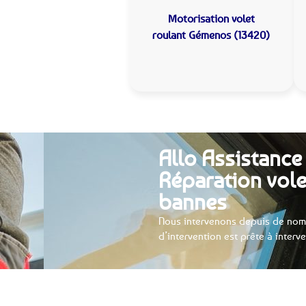
Motorisation volet
roulant
Gémenos (13420)
Allo Assistance
Réparation vole
bannes
Nous intervenons depuis de nom
d’intervention est prête à interv