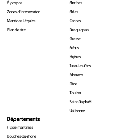
À propos
Antibes
Zones d’intervention
Arles
Mentions Légales
Cannes
Plan de site
Draguignan
Grasse
Fréjus
Hyères
Juan-Les-Pins
Monaco
Nice
Toulon
Saint-Raphaël
Valbonne
Départements
Alpes-maritimes
Bouches-du-rhone