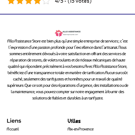
4/5 - (15 votes)
Allo Assistance Store est bien plus qu’une simple entreprise de services ; c’est
l’expression d’une passion profonde pour l’excellence dans l’artisanat. Nous
sommes entièrement dévoués à votre satisfaction en offrant des services de
réparation de stores, de volets roulants et de rideaux mécaniques de haute
qualité qui répondent précisément à vos besoins. Avec Allo Assistance Store,
bénéficiez d’une transparence totale en matière de tarification. Aucun surcoût
caché, seulement des tarifs justes et honnêtes pour un travail de qualité
supérieure. Que ce soit pour des réparations d’urgence, des installations ou de
la maintenance, vous pouvez compter sur notre engagement à fournir des
solutions de fiables et durables à un tarif juste.
Liens
Villes
Accueil
Aix-en-Provence