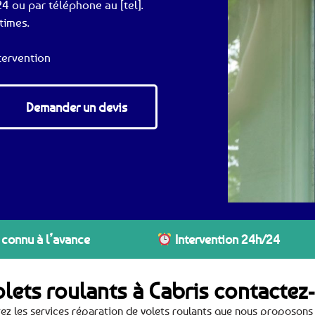
4 ou par téléphone au [tel].
times.
tervention
Demander un devis
 connu à l’avance
Intervention 24h/24
olets roulants à Cabris contacte
ez les services réparation de volets roulants que nous proposons 