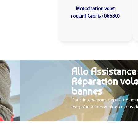
Motorisation volet
roulant
Cabris (06530)
Allo Assistance 
Réparation vole
bannes
Nous intervenons depuis de nomb
est prête à intervenir en moins d