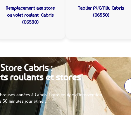
Remplacement axe store
Tablier PVC/Allu
Cabris
ou volet roulant
Cabris
(06530)
(06530)
Store Cabris :
ts roulants et stores
reuses années à Cabris. Notre équipe d’intervention
e 30 minutes jour et nuit.