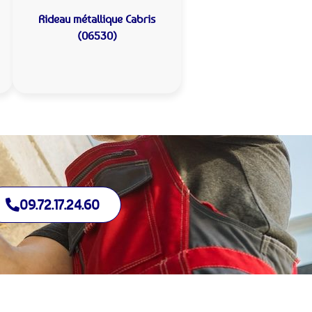
Rideau métallique
Cabris
(06530)
09.72.17.24.60